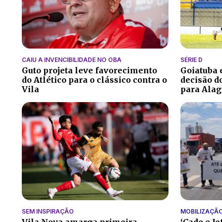
CAIU A INVENCIBILIDADE NO OBA
SÉRIE D
Guto projeta leve favorecimento
Goiatuba
do Atlético para o clássico contra o
decisão do
Vila
para Alag
SEM INSPIRAÇÃO
MOBILIZAÇÃ
Vila Nova amarga primeira
‘Cade o Je