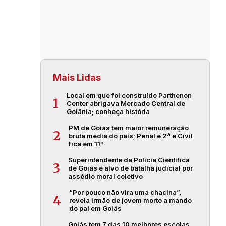
Mais Lidas
Local em que foi construído Parthenon
1
Center abrigava Mercado Central de
Goiânia; conheça história
PM de Goiás tem maior remuneração
2
bruta média do país; Penal é 2ª e Civil
fica em 11º
Superintendente da Polícia Científica
3
de Goiás é alvo de batalha judicial por
assédio moral coletivo
“Por pouco não vira uma chacina”,
4
revela irmão de jovem morto a mando
do pai em Goiás
Goiás tem 7 das 10 melhores escolas