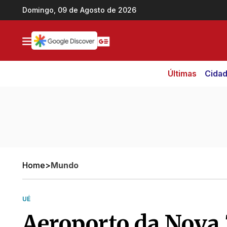
Ir direto pro conteúdo
Domingo, 09 de Agosto de 2026
Últimas
Cida
Home
>
Mundo
UÉ
Aeroporto da Nova 