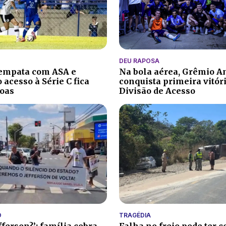
DEU RAPOSA
 empata com ASA e
Na bola aérea, Grêmio A
 acesso à Série C fica
conquista primeira vitór
oas
Divisão de Acesso
O
TRAGÉDIA
fferson?’: família cobra
Falha no freio pode ter c