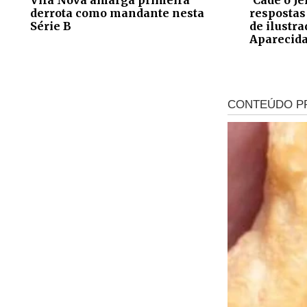
derrota como mandante nesta
respostas
Série B
de ilustr
Aparecid