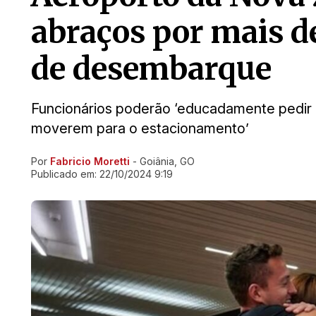
abraços por mais d
de desembarque
Funcionários poderão ‘educadamente pedir
moverem para o estacionamento’
Por
Fabricio Moretti
- Goiânia, GO
Ir direto pra matéria
Publicado em:
22/10/2024 9:19