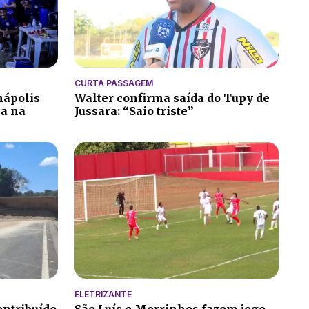
CURTA PASSAGEM
nápolis
Walter confirma saída do Tupy de
ia na
Jussara: “Saio triste”
ELETRIZANTE
ontribuído
São Luís e Morrinhos fazem jogo