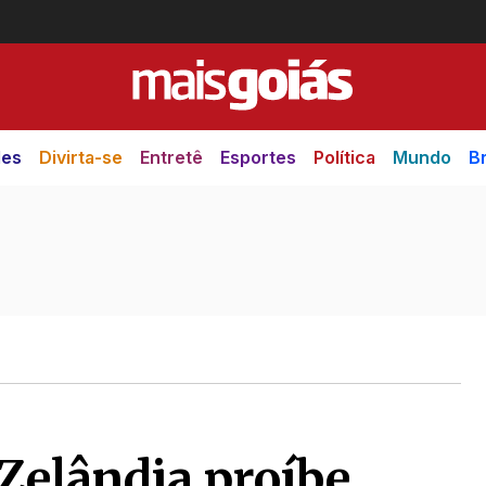
des
Divirta-se
Entretê
Esportes
Política
Mundo
Br
Zelândia proíbe