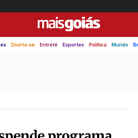
des
Divirta-se
Entretê
Esportes
Política
Mundo
Br
spende programa