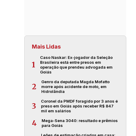
Mais Lidas
Caso Naskar: Ex-jogador da Seleção
Brasileira está entre presos em
1
operação que prendeu advogada em
Goiás
Genro da deputada Magda Mofatto
2
morre após acidente de moto, em
Hidrolândia
Coronel da PMDF foragido por 3 anos é
3
preso em Goiás após receber R$ 847
mil em salários
Mega-Sena 3040: resultado e prêmios
4
para Goiás
Leões de estimação criados em casa: