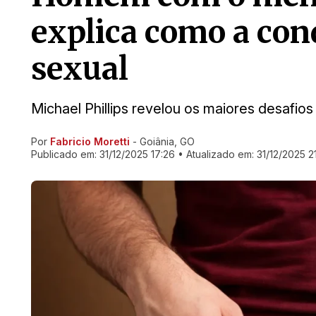
explica como a cond
sexual
Michael Phillips revelou os maiores desafios
Por
Fabricio Moretti
- Goiânia, GO
Ir direto pra matéria
Publicado em:
31/12/2025 17:26
• Atualizado em:
31/12/2025 2