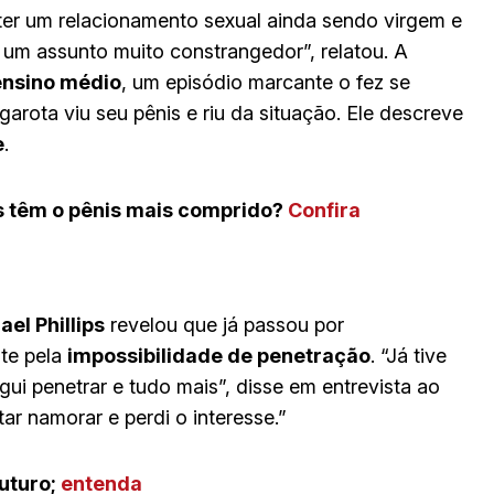
 ter um relacionamento sexual ainda sendo virgem e
 um assunto muito constrangedor”, relatou. A
ensino médio
, um episódio marcante o fez se
rota viu seu pênis e riu da situação. Ele descreve
e
.
 têm o pênis mais comprido?
Confira
ael Phillips
revelou que já passou por
nte pela
impossibilidade de penetração
. “Já tive
i penetrar e tudo mais”, disse em entrevista ao
tar namorar e perdi o interesse.”
futuro;
entenda