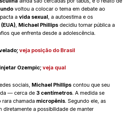
sculina
ainda são cercadas por tabus, e o relato de
mundo
voltou a colocar o tema em debate ao
mpacta a
vida sexual
, a autoestima e os
 (EUA)
,
Michael Phillips
decidiu tornar pública a
safios que enfrenta desde a adolescência.
velado
;
veja posição do Brasil
injetar Ozempic;
veja qual
redes sociais,
Michael Phillips
contou que seu
ada — cerca de
3 centímetros
. A medida se
ão rara chamada
micropênis
. Segundo ele, as
m diretamente a possibilidade de manter