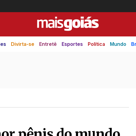
des
Divirta-se
Entretê
Esportes
Política
Mundo
Br
r pênis do mundo