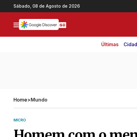
Ir direto pro conteúdo
Sábado, 08 de Agosto de 2026
Últimas
Cida
Home
>
Mundo
MICRO
Homem com o meno