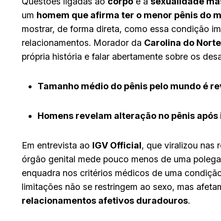
Questões ligadas ao
corpo
e à
sexualidade ma
um
homem que afirma ter o menor pênis do 
mostrar, de forma direta, como essa condição i
relacionamentos. Morador da
Carolina do Norte
própria história e falar abertamente sobre os de
Tamanho médio do pênis pelo mundo é re
Homens revelam alteração no pênis após 
Em entrevista ao
IGV Official
, que viralizou nas 
órgão genital mede pouco menos de uma poleg
enquadra nos critérios médicos de uma condiç
limitações não se restringem ao sexo, mas afeta
relacionamentos afetivos duradouros
.