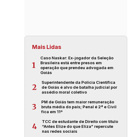
Mais Lidas
Caso Naskar: Ex-jogador da Seleção
Brasileira está entre presos em
1
operação que prendeu advogada em
Goiás
Superintendente da Polícia Científica
2
de Goiás é alvo de batalha judicial por
assédio moral coletivo
PM de Goiás tem maior remuneração
3
bruta média do país; Penal é 2ª e Civil
fica em 11º
TCC de estudante de Direito com título
4
“Antes Elize do que Eliza” repercute
nas redes sociais