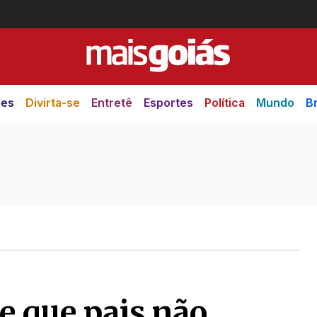
des
Divirta-se
Entretê
Esportes
Política
Mundo
Br
e que pais não