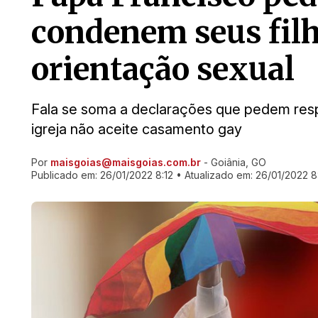
condenem seus filh
orientação sexual
Fala se soma a declarações que pedem res
igreja não aceite casamento gay
Por
maisgoias@maisgoias.com.br
- Goiânia, GO
Ir direto pra matéria
Publicado em:
26/01/2022 8:12
• Atualizado em:
26/01/2022 8