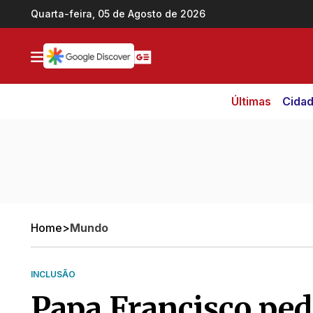
Ir direto pro conteúdo
Quarta-feira, 05 de Agosto de 2026
Últimas
Cida
Home
>
Mundo
INCLUSÃO
Papa Francisco ped