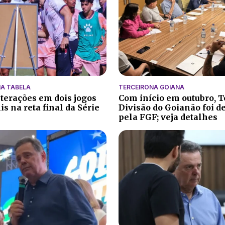
A TABELA
TERCEIRONA GOIANA
lterações em dois jogos
Com início em outubro, T
s na reta final da Série
Divisão do Goianão foi d
pela FGF; veja detalhes