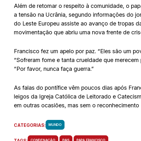
Além de retomar o respeito à comunidade, o pap
a tensão na Ucrânia, segundo informações do jo
do Leste Europeu assiste ao avanço de tropas da R
movimentação que abriu uma nova frente de cris
Francisco fez um apelo por paz. “Eles são um pov
“Sofreram fome e tanta crueldade que merecem p
“Por favor, nunca faça guerra.”
As falas do pontífice vêm poucos dias após Franci
leigos da Igreja Católica de Leitorado e Catecis
em outras ocasiões, mas sem o reconhecimento in
CATEGORIAS:
MUNDO
TAGS:
CONDENAÇÃO
PAIS
PAPA FRANCISCO