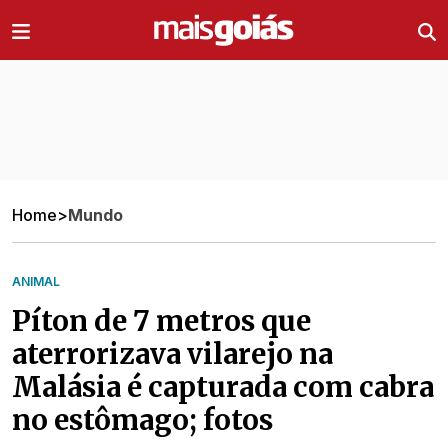
Ir direto pro conteúdo
Home
>
Mundo
ANIMAL
Píton de 7 metros que
aterrorizava vilarejo na
Malásia é capturada com cabra
no estômago; fotos