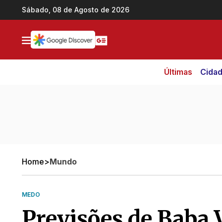
Ir direto pro conteúdo
Sábado, 08 de Agosto de 2026
Últimas
Cida
Home
>
Mundo
MEDO
Previsões de Baba 