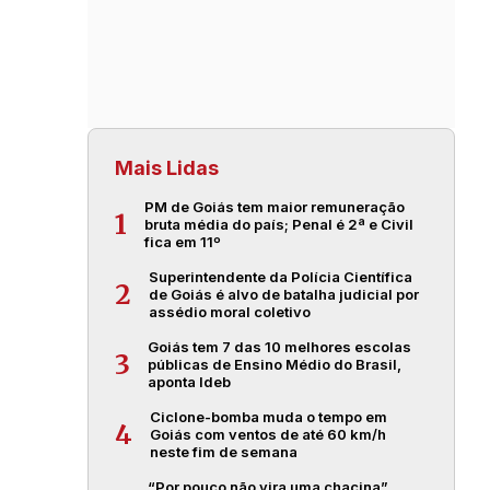
Mais Lidas
PM de Goiás tem maior remuneração
1
bruta média do país; Penal é 2ª e Civil
fica em 11º
Superintendente da Polícia Científica
2
de Goiás é alvo de batalha judicial por
assédio moral coletivo
Goiás tem 7 das 10 melhores escolas
3
públicas de Ensino Médio do Brasil,
aponta Ideb
Ciclone-bomba muda o tempo em
4
Goiás com ventos de até 60 km/h
neste fim de semana
“Por pouco não vira uma chacina”,