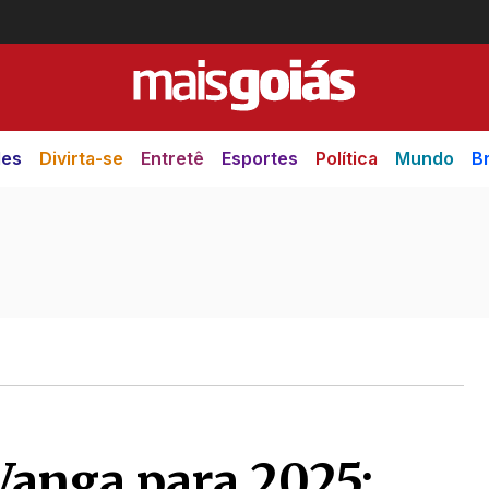
des
Divirta-se
Entretê
Esportes
Política
Mundo
Br
Vanga para 2025: