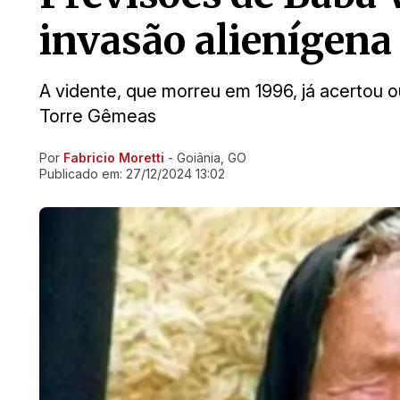
invasão alienígena
A vidente, que morreu em 1996, já acertou 
Torre Gêmeas
Por
Fabricio Moretti
- Goiânia, GO
Ir direto pra matéria
Publicado em:
27/12/2024 13:02