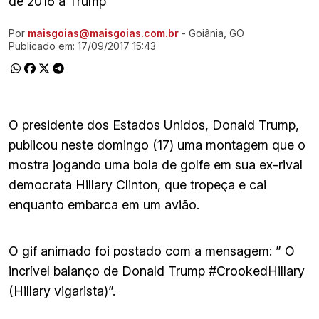
de 2016 a Trump
Por
maisgoias@maisgoias.com.br
- Goiânia, GO
Ir direto pra matéria
Publicado em:
17/09/2017 15:43
O presidente dos Estados Unidos, Donald Trump,
publicou neste domingo (17) uma montagem que o
mostra jogando uma bola de golfe em sua ex-rival
democrata Hillary Clinton, que tropeça e cai
enquanto embarca em um avião.
O gif animado foi postado com a mensagem: ” O
incrível balanço de Donald Trump #CrookedHillary
(Hillary vigarista)”.