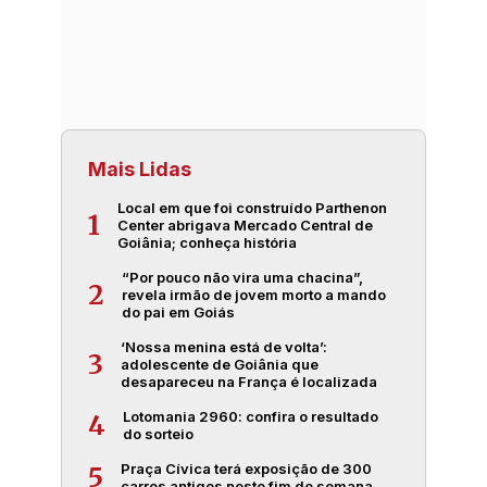
Mais Lidas
Local em que foi construído Parthenon
1
Center abrigava Mercado Central de
Goiânia; conheça história
“Por pouco não vira uma chacina”,
2
revela irmão de jovem morto a mando
do pai em Goiás
‘Nossa menina está de volta’:
3
adolescente de Goiânia que
desapareceu na França é localizada
Lotomania 2960: confira o resultado
4
do sorteio
Praça Cívica terá exposição de 300
5
carros antigos neste fim de semana