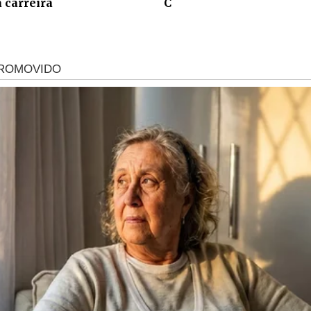
 carreira
C