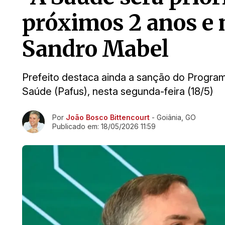
próximos 2 anos e m
Sandro Mabel
Prefeito destaca ainda a sanção do Progra
Saúde (Pafus), nesta segunda-feira (18/5)
Ir direto pra matéria
Por
João Bosco Bittencourt
- Goiânia, GO
Publicado em:
18/05/2026 11:59