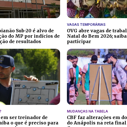
VAGAS TEMPORÁRIAS
oianão Sub-20 é alvo de
OVG abre vagas de trabal
ção do MP por indícios de
Natal do Bem 2026; saib
ão de resultados
participar
?
MUDANÇAS NA TABELA
 em ser treinador de
CBF faz alterações em do
aiba o que é preciso para
do Anápolis na reta final