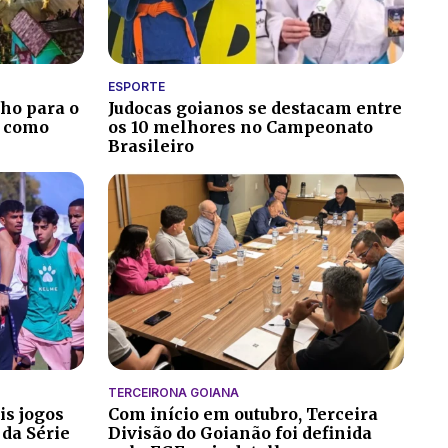
ESPORTE
ho para o
Judocas goianos se destacam entre
a como
os 10 melhores no Campeonato
Brasileiro
TERCEIRONA GOIANA
is jogos
Com início em outubro, Terceira
 da Série
Divisão do Goianão foi definida