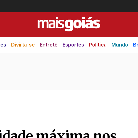
des
Divirta-se
Entretê
Esportes
Política
Mundo
Br
ridade máxima nos