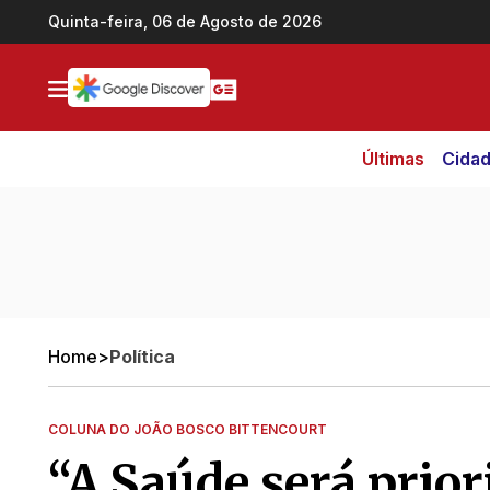
Ir direto pro conteúdo
Quinta-feira, 06 de Agosto de 2026
Últimas
Cida
Home
>
Política
COLUNA DO JOÃO BOSCO BITTENCOURT
“A Saúde será prio