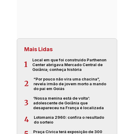
Mais Lidas
Local em que foi construído Parthenon
1
Center abrigava Mercado Central de
Goiânia; conheça história
“Por pouco não vira uma chacina”,
2
revela irmão de jovem morto a mando
do pai em Goiás
‘Nossa menina está de volta’:
3
adolescente de Goiânia que
desapareceu na França é localizada
Lotomania 2960: confira o resultado
4
do sorteio
Praça Cívica terá exposição de 300
5