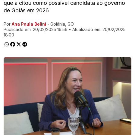
que a citou como possível candidata ao governo
de Goiás em 2026
Por
Ana Paula Belini
- Goiânia, GO
Ir direto pra matéria
Publicado em:
20/02/2025 16:56
• Atualizado em:
20/02/2025
18:00