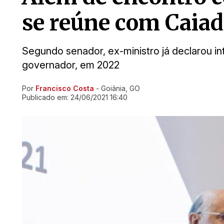
se reúne com Caiad
Segundo senador, ex-ministro já declarou i
governador, em 2022
Por
Francisco Costa
- Goiânia, GO
Ir direto pra matéria
Publicado em:
24/06/2021 16:40