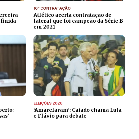
10° CONTRATAÇÃO
erceira
Atlético acerta contratação de
efinida
lateral que foi campeão da Série B
em 2021
ELEIÇÕES 2026
erto:
‘Amarelaram’: Caiado chama Lula
sas’
e Flávio para debate