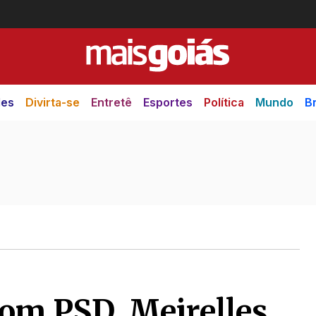
des
Divirta-se
Entretê
Esportes
Política
Mundo
Br
om PSD, Meirelles