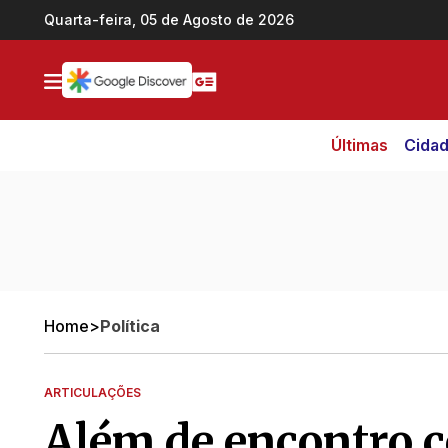
Ir direto pro conteúdo
Quarta-feira, 05 de Agosto de 2026
Últimas
Cida
Home
>
Política
ARTICULAÇÕES
Além de encontro c