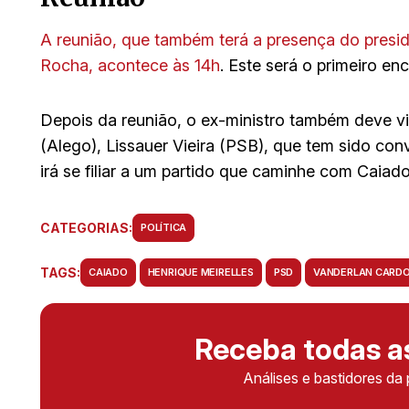
A reunião, que também terá a presença do preside
Rocha, acontece às 14h
. Este será o primeiro en
Depois da reunião, o ex-ministro também deve vis
(Alego), Lissauer Vieira (PSB), que tem sido con
irá se filiar a um partido que caminhe com Caiad
CATEGORIAS:
POLÍTICA
TAGS:
CAIADO
HENRIQUE MEIRELLES
PSD
VANDERLAN CARD
Receba todas 
Análises e bastidores da 