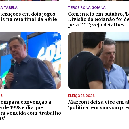
A TABELA
TERCEIRONA GOIANA
lterações em dois jogos
Com início em outubro, T
s na reta final da Série
Divisão do Goianão foi d
pela FGF; veja detalhes
26
ELEIÇÕES 2026
compara convenção à
Marconi deixa vice em ab
de 1998 e diz que
‘política tem suas surpre
erá vencida com ‘trabalho
as’