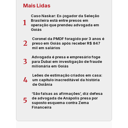
Mais Lidas
Caso Naskar: Ex-jogador da Seleção
Brasileira está entre presos em
1
operação que prendeu advogada em
Goiás
Coronel da PMDF foragido por 3 anos é
2
preso em Goiás após receber R$ 847
mil em salários
Advogada é presa e empresário foge
3
para Dubai em investigação de fraude
milionária em Goiás
Leões de estimação criados em casa:
4
um capítulo inacreditável da história
de Goiânia
‘São falsas as afirmações’, diz defesa
de advogada de Anápolis presa por
5
suposto esquema contra Zema
Financeira