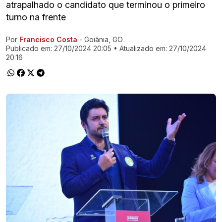
atrapalhado o candidato que terminou o primeiro
turno na frente
Por
Francisco Costa
- Goiânia, GO
Ir direto pra matéria
Publicado em:
27/10/2024 20:05
• Atualizado em:
27/10/2024
20:16