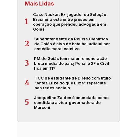
Mais Lidas
Caso Naskar: Ex-jogador da Seleção
Brasileira está entre presos em
1
operação que prendeu advogada em
Goiás
Superintendente da Polícia Científica
2
de Goiás é alvo de batalha judicial por
assédio moral coletivo
PM de Goiás tem maior remuneração
3
bruta média do país; Penal é 2ª e Civil
fica em 11º
TCC de estudante de Direito com título
4
“Antes Elize do que Eliza” repercute
nas redes sociais
Jacqueline Zaiden é anunciada como
5
candidata a vice-governadora de
Marconi