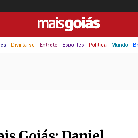
des
Divirta-se
Entretê
Esportes
Política
Mundo
Br
is Goiás: Daniel