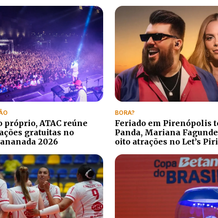
ÃO
BORA?
 próprio, ATAC reúne
Feriado em Pirenópolis t
 ações gratuitas no
Panda, Mariana Fagunde
Bananada 2026
oito atrações no Let’s Piri