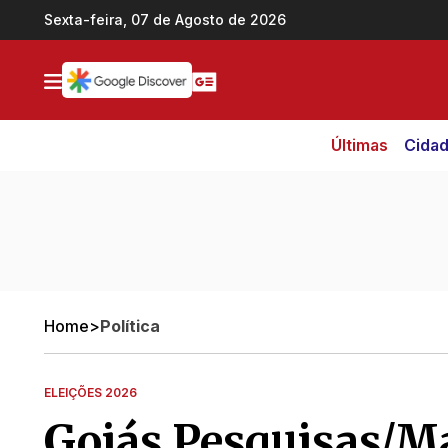
Ir direto pro conteúdo
Sexta-feira, 07 de Agosto de 2026
Últimas
Cida
Home
>
Política
ELEIÇÕES 2026
Goiás Pesquisas/Ma