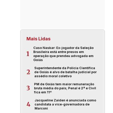
Mais Lidas
Caso Naskar: Ex-jogador da Seleção
Brasileira está entre presos em
1
operação que prendeu advogada em
Goiás
Superintendente da Polícia Científica
2
de Goiás é alvo de batalha judicial por
assédio moral coletivo
PM de Goiás tem maior remuneração
3
bruta média do país; Penal é 2ª e Civil
fica em 11º
Jacqueline Zaiden é anunciada como
4
candidata a vice-governadora de
Marconi