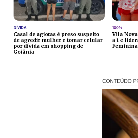
DÍVIDA
100%
Casal de agiotas é preso suspeito
Vila Nova
de agredir mulher e tomar celular
a 1 e lide
por dívida em shopping de
Feminina
Goiânia