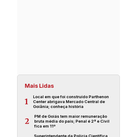
Mais Lidas
Local em que foi construído Parthenon
1
Center abrigava Mercado Central de
Goiânia; conheça história
PM de Goiás tem maior remuneração
2
bruta média do país; Penal é 2ª e Civil
fica em 11º
Superintendente da Polícia Científica