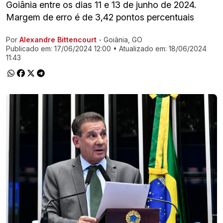
Goiânia entre os dias 11 e 13 de junho de 2024.
Margem de erro é de 3,42 pontos percentuais
Por
Alexandre Bittencourt
- Goiânia, GO
Ir direto pra matéria
Publicado em:
17/06/2024 12:00
• Atualizado em:
18/06/2024
11:43