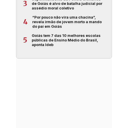
3
de Goiás é alvo de batalha judicial por
assédio moral coletivo
“Por pouco não vira uma chacina”,
4
revela irmão de jovem morto a mando
do pai em Goiás
Goiás tem 7 das 10 melhores escolas
5
públicas de Ensino Médio do Brasil,
aponta Ideb