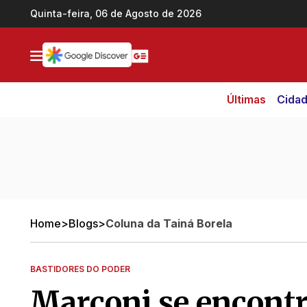
Ir direto pro conteúdo
Quinta-feira, 06 de Agosto de 2026
Últimas
Cida
Home
>
Blogs
>
Coluna da Tainá Borela
BASTIDORES DO PODER
Marconi se encontr