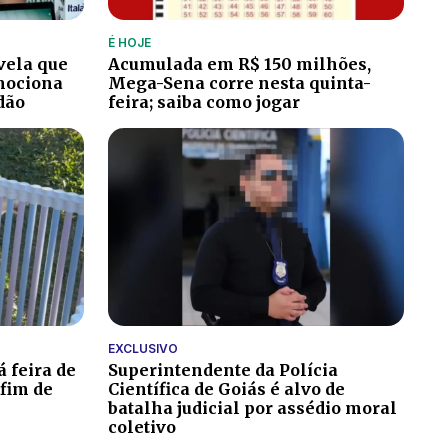
É HOJE
vela que
Acumulada em R$ 150 milhões,
emociona
Mega-Sena corre nesta quinta-
dão
feira; saiba como jogar
EXCLUSIVO
 feira de
Superintendente da Polícia
fim de
Científica de Goiás é alvo de
batalha judicial por assédio moral
coletivo