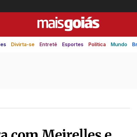
des
Divirta-se
Entretê
Esportes
Política
Mundo
Br
a com Meirelles e