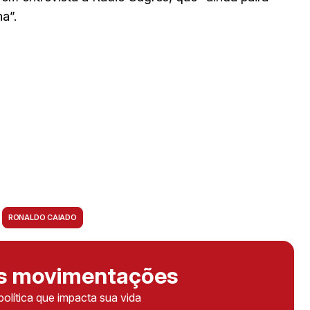
a”.
RONALDO CAIADO
as movimentações
política que impacta sua vida