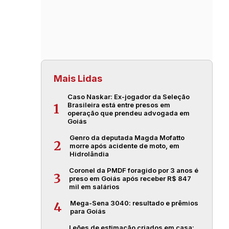
Mais Lidas
Caso Naskar: Ex-jogador da Seleção
Brasileira está entre presos em
1
operação que prendeu advogada em
Goiás
Genro da deputada Magda Mofatto
2
morre após acidente de moto, em
Hidrolândia
Coronel da PMDF foragido por 3 anos é
3
preso em Goiás após receber R$ 847
mil em salários
Mega-Sena 3040: resultado e prêmios
4
para Goiás
Leões de estimação criados em casa: