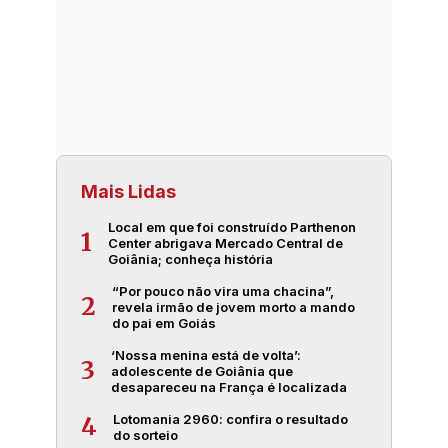
Mais Lidas
Local em que foi construído Parthenon
1
Center abrigava Mercado Central de
Goiânia; conheça história
“Por pouco não vira uma chacina”,
2
revela irmão de jovem morto a mando
do pai em Goiás
‘Nossa menina está de volta’:
3
adolescente de Goiânia que
desapareceu na França é localizada
Lotomania 2960: confira o resultado
4
do sorteio