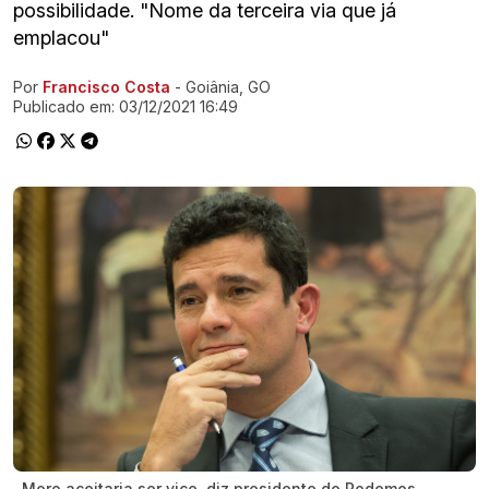
possibilidade. "Nome da terceira via que já
emplacou"
Por
Francisco Costa
- Goiânia, GO
Ir direto pra matéria
Publicado em:
03/12/2021 16:49
Moro aceitaria ser vice, diz presidente do Podemos