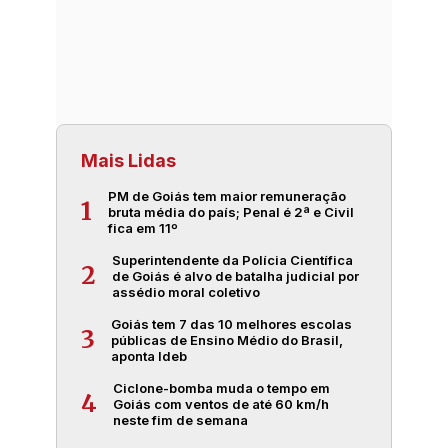
Mais Lidas
PM de Goiás tem maior remuneração
1
bruta média do país; Penal é 2ª e Civil
fica em 11º
Superintendente da Polícia Científica
2
de Goiás é alvo de batalha judicial por
assédio moral coletivo
Goiás tem 7 das 10 melhores escolas
3
públicas de Ensino Médio do Brasil,
aponta Ideb
Ciclone-bomba muda o tempo em
4
Goiás com ventos de até 60 km/h
neste fim de semana