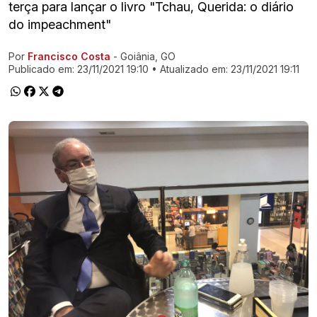
terça para lançar o livro "Tchau, Querida: o diário
do impeachment"
Por
Francisco Costa
- Goiânia, GO
Ir direto pra matéria
Publicado em:
23/11/2021 19:10
• Atualizado em:
23/11/2021 19:11