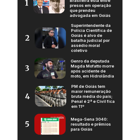
Brasileira está entre
1
presos em operação
que prendeu
advogada em Goiás
Superintendente da
Polícia Científica de
Goiás é alvo de
2
batalha judicial por
assédio moral
coletivo
Genro da deputada
Magda Mofatto morre
3
após acidente de
moto, em Hidrolândia
PM de Goiás tem
maior remuneração
4
bruta média do país;
Penal é 2ª e Civil fica
em 11º
Mega-Sena 3040:
5
resultado e prêmios
para Goiás