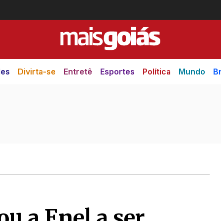
des
Divirta-se
Entretê
Esportes
Política
Mundo
Br
u a Enel a ser