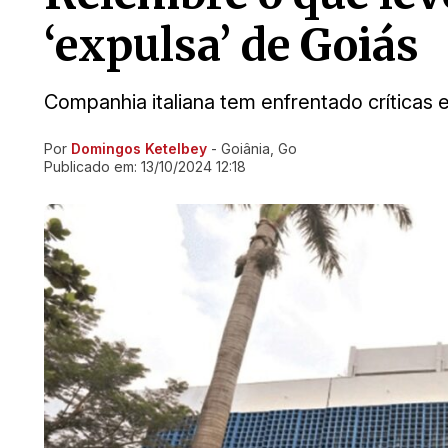
‘expulsa’ de Goiás
Companhia italiana tem enfrentado críticas
Por
Domingos Ketelbey
- Goiânia, Go
Ir direto pra matéria
Publicado em:
13/10/2024 12:18