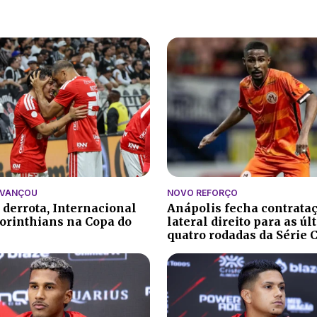
AVANÇOU
NOVO REFORÇO
 derrota, Internacional
Anápolis fecha contrata
orinthians na Copa do
lateral direito para as ú
quatro rodadas da Série 