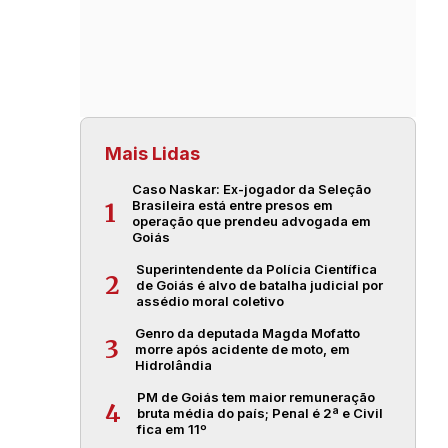
Mais Lidas
Caso Naskar: Ex-jogador da Seleção
Brasileira está entre presos em
1
operação que prendeu advogada em
Goiás
Superintendente da Polícia Científica
2
de Goiás é alvo de batalha judicial por
assédio moral coletivo
Genro da deputada Magda Mofatto
3
morre após acidente de moto, em
Hidrolândia
PM de Goiás tem maior remuneração
4
bruta média do país; Penal é 2ª e Civil
fica em 11º