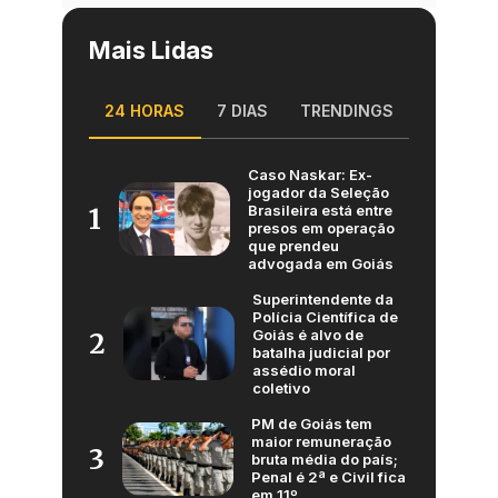
Mais Lidas
24 HORAS
7 DIAS
TRENDINGS
Caso Naskar: Ex-
jogador da Seleção
Brasileira está entre
1
presos em operação
que prendeu
advogada em Goiás
Superintendente da
Polícia Científica de
Goiás é alvo de
2
batalha judicial por
assédio moral
coletivo
PM de Goiás tem
maior remuneração
3
bruta média do país;
Penal é 2ª e Civil fica
em 11º