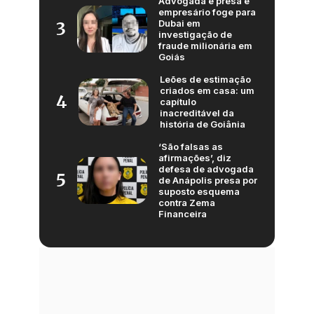
Advogada é presa e
empresário foge para
Dubai em
3
investigação de
fraude milionária em
Goiás
Leões de estimação
criados em casa: um
4
capítulo
inacreditável da
história de Goiânia
‘São falsas as
afirmações’, diz
defesa de advogada
5
de Anápolis presa por
suposto esquema
contra Zema
Financeira