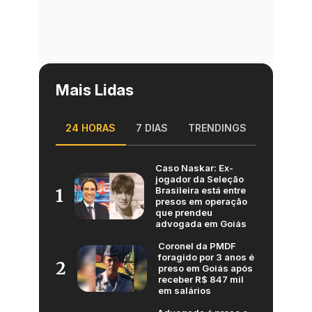
Mais Lidas
24 HORAS
7 DIAS
TRENDINGS
Caso Naskar: Ex-
jogador da Seleção
Brasileira está entre
1
presos em operação
que prendeu
advogada em Goiás
Coronel da PMDF
foragido por 3 anos é
2
preso em Goiás após
receber R$ 847 mil
em salários