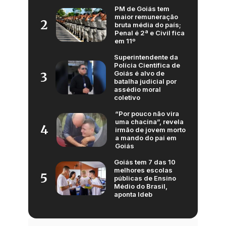
PM de Goiás tem
maior remuneração
2
bruta média do país;
Penal é 2ª e Civil fica
em 11º
Superintendente da
Polícia Científica de
Goiás é alvo de
3
batalha judicial por
assédio moral
coletivo
“Por pouco não vira
uma chacina”, revela
4
irmão de jovem morto
a mando do pai em
Goiás
Goiás tem 7 das 10
melhores escolas
5
públicas de Ensino
Médio do Brasil,
aponta Ideb