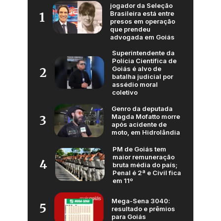
jogador da Seleção
Brasileira está entre
1
presos em operação
que prendeu
advogada em Goiás
Superintendente da
Polícia Científica de
Goiás é alvo de
2
batalha judicial por
assédio moral
coletivo
Genro da deputada
Magda Mofatto morre
3
após acidente de
moto, em Hidrolândia
PM de Goiás tem
maior remuneração
4
bruta média do país;
Penal é 2ª e Civil fica
em 11º
Mega-Sena 3040:
5
resultado e prêmios
para Goiás