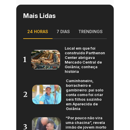
Mais Lidas
24 HORAS
7 DIAS
TRENDINGS
Local em que foi
construído Parthenon
Center abrigava
1
Mercado Central de
Goiânia; conheça
história
Caminhoneiro,
borracheiro e
gambireiro: pai solo
2
conta como foi criar
seis filhos sozinho
em Aparecida de
Goiânia
“Por pouco não vira
uma chacina”, revela
3
irmão de jovem morto