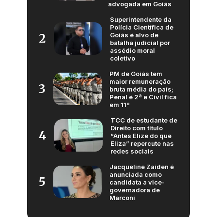
advogada em Goiás
Superintendente da
Polícia Científica de
Goiás é alvo de
2
batalha judicial por
assédio moral
coletivo
PM de Goiás tem
maior remuneração
3
bruta média do país;
Penal é 2ª e Civil fica
em 11º
TCC de estudante de
Direito com título
4
“Antes Elize do que
Eliza” repercute nas
redes sociais
Jacqueline Zaiden é
anunciada como
5
candidata a vice-
governadora de
Marconi