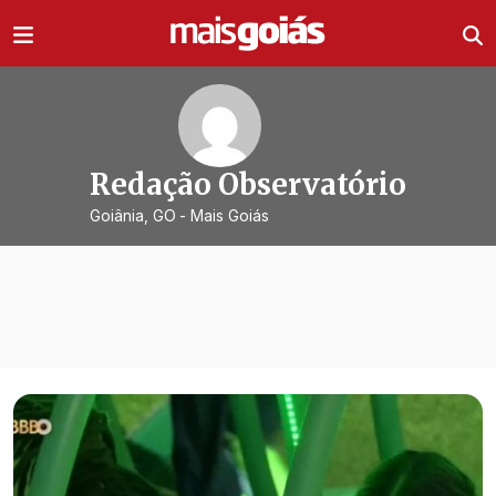
Ir direto pro conteúdo
Redação Observatório
Goiânia, GO
- Mais Goiás
Todas as notícias de
Redação Obser