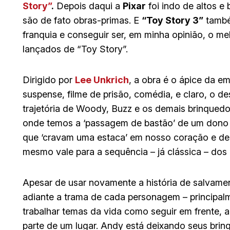
Story”
.
Depois daqui a
Pixar
foi indo de altos e
são de fato obras-primas. E
“Toy Story 3”
també
franquia e conseguir ser, em minha opinião, o me
lançados de “Toy Story”.
Dirigido por
Lee Unkrich
, a obra é o ápice da 
suspense, filme de prisão, comédia, e claro, o d
trajetória de Woody, Buzz e os demais brinquedo
onde temos a ‘passagem de bastão’ de um dono
que ‘cravam uma estaca’ em nosso coração e des
mesmo vale para a sequência – já clássica – dos
Apesar de usar novamente a história de salvame
adiante a trama de cada personagem – principal
trabalhar temas da vida como seguir em frente, a
parte de um lugar. Andy está deixando seus brin