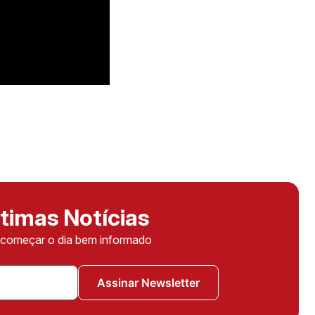
timas Notícias
ê começar o dia bem informado
Assinar Newsletter