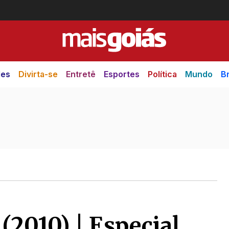
des
Divirta-se
Entretê
Esportes
Política
Mundo
Br
 (2010) | Especial