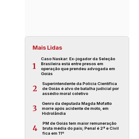
Mais Lidas
Caso Naskar: Ex-jogador da Seleção
Brasileira está entre presos em
1
operação que prendeu advogada em
Goiás
Superintendente da Polícia Científica
2
de Goiás é alvo de batalha judicial por
assédio moral coletivo
Genro da deputada Magda Mofatto
3
morre após acidente de moto, em
Hidrolândia
PM de Goiás tem maior remuneração
4
bruta média do país; Penal é 2ª e Civil
fica em 11º