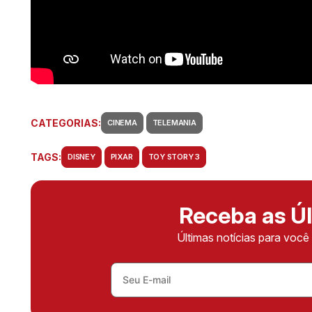
CATEGORIAS:
CINEMA
TELEMANIA
TAGS:
DISNEY
PIXAR
TOY STORY 3
Receba as Úl
Últimas notícias para voc