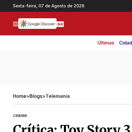
Ir direto pro conteúdo
Sexta-feira, 07 de Agosto de 2026
Últimas
Cida
Home
>
Blogs
>
Telemania
CINEMA
Crítica: Toy Story 3