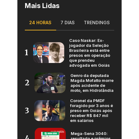
Mais Lidas
24 HORAS
7 DIAS
TRENDINGS
Caso Naskar: Ex-
jogador da Seleção
Brasileira está entre
1
presos em operação
que prendeu
advogada em Goiás
Genro da deputada
Magda Mofatto morre
2
após acidente de
moto, em Hidrolândia
Coronel da PMDF
foragido por 3 anos é
3
preso em Goiás após
receber R$ 847 mil
em salários
Mega-Sena 3040:
4
resultado e prêmios