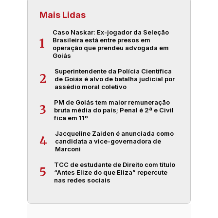
Mais Lidas
Caso Naskar: Ex-jogador da Seleção
Brasileira está entre presos em
1
operação que prendeu advogada em
Goiás
Superintendente da Polícia Científica
2
de Goiás é alvo de batalha judicial por
assédio moral coletivo
PM de Goiás tem maior remuneração
3
bruta média do país; Penal é 2ª e Civil
fica em 11º
Jacqueline Zaiden é anunciada como
4
candidata a vice-governadora de
Marconi
TCC de estudante de Direito com título
5
“Antes Elize do que Eliza” repercute
nas redes sociais