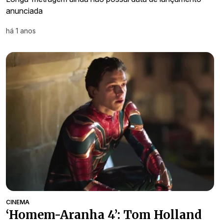
anunciada
há 1 anos
CINEMA
‘Homem-Aranha 4’: Tom Holland