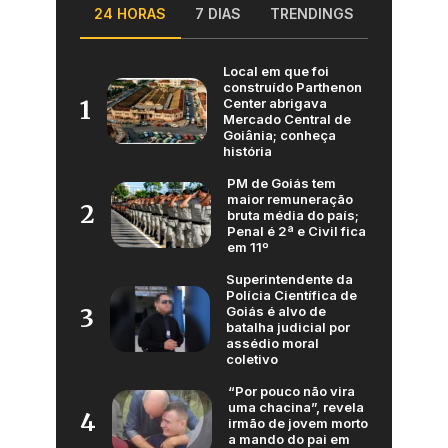
24 HORAS
7 DIAS
TRENDINGS
Local em que foi
construído Parthenon
Center abrigava
1
Mercado Central de
Goiânia; conheça
história
PM de Goiás tem
maior remuneração
2
bruta média do país;
Penal é 2ª e Civil fica
em 11º
Superintendente da
Polícia Científica de
Goiás é alvo de
3
batalha judicial por
assédio moral
coletivo
“Por pouco não vira
uma chacina”, revela
4
irmão de jovem morto
a mando do pai em