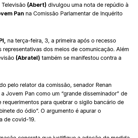
e Televisão
(Abert)
divulgou uma nota de repúdio à
ovem Pan
na Comissão Parlamentar de Inquérito
PI,
na terça-feira, 3, a primeira após o recesso
es representativas dos meios de comunicação. Além
levisão
(Abratel)
também se manifestou contra a
ado pelo relator da comissão, senador Renan
u a Jovem Pan como um “grande disseminador” de
 requerimentos para quebrar o sigilo bancário de
binete do ódio”. O argumento é apurar o
a de covid-19.
ormação concreta que justifique a adoção de medida