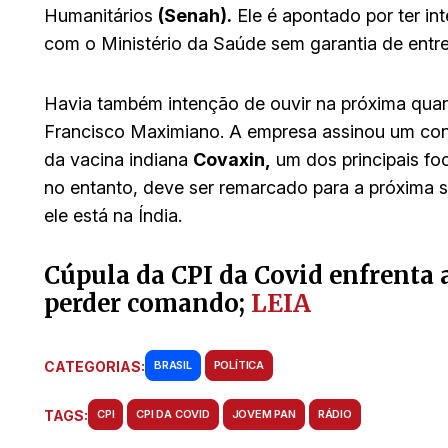
Humanitários
(Senah).
Ele é apontado por ter i
com o Ministério da Saúde sem garantia de entr
Havia também intenção de ouvir na próxima quar
Francisco Maximiano. A empresa assinou um co
da vacina indiana
Covaxin,
um dos principais fo
no entanto, deve ser remarcado para a próxima 
ele está na Índia.
Cúpula da CPI da Covid enfrenta a
perder comando;
LEIA
CATEGORIAS:
BRASIL
POLÍTICA
TAGS:
CPI
CPI DA COVID
JOVEM PAN
RÁDIO