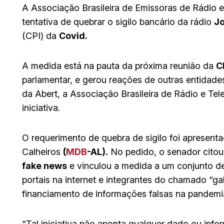
A Associação Brasileira de Emissoras de Rádio 
tentativa de quebrar o sigilo bancário da rádio
J
(CPI) da
Covid.
A medida está na pauta da próxima reunião da
C
parlamentar, e gerou reações de outras entidad
da Abert, a Associação Brasileira de Rádio e Te
iniciativa.
O requerimento de quebra de sigilo foi apresent
Calheiros
(
MDB
-AL).
No pedido, o senador cito
fake news
e vinculou a medida a um conjunto de
portais na internet e integrantes do chamado “ga
financiamento de informações falsas na pandemi
“Tal iniciativa não aponta qualquer dado ou inf