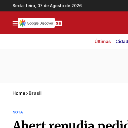
Ir direto pro conteúdo
Sexta-feira, 07 de Agosto de 2026
Últimas
Cida
Home
>
Brasil
NOTA
Abert repudia pedi