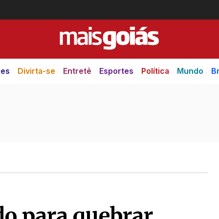
des
Divirta-se
Entretê
Esportes
Política
Mundo
Br
do para quebrar