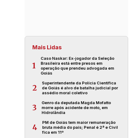
Mais Lidas
Caso Naskar: Ex-jogador da Seleção
Brasileira está entre presos em
1
operação que prendeu advogada em
Goiás
Superintendente da Polícia Científica
2
de Goiás é alvo de batalha judicial por
assédio moral coletivo
Genro da deputada Magda Mofatto
3
morre após acidente de moto, em
Hidrolândia
PM de Goiás tem maior remuneração
4
bruta média do país; Penal é 2ª e Civil
fica em 11º