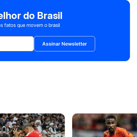
lhor do Brasil
s fatos que movem o brasil
Assinar Newsletter