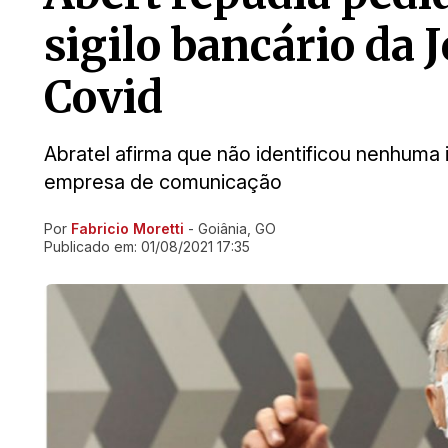
sigilo bancário da
Covid
Abratel afirma que não identificou nenhuma
empresa de comunicação
Por
Fabricio Moretti
- Goiânia, GO
Ir direto pra matéria
Publicado em:
01/08/2021 17:35