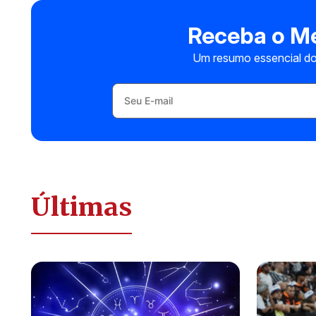
Receba o Me
Um resumo essencial do
Últimas