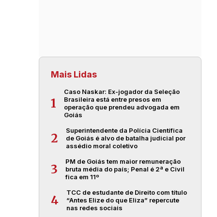
Mais Lidas
Caso Naskar: Ex-jogador da Seleção
Brasileira está entre presos em
1
operação que prendeu advogada em
Goiás
Superintendente da Polícia Científica
2
de Goiás é alvo de batalha judicial por
assédio moral coletivo
PM de Goiás tem maior remuneração
3
bruta média do país; Penal é 2ª e Civil
fica em 11º
TCC de estudante de Direito com título
4
“Antes Elize do que Eliza” repercute
nas redes sociais