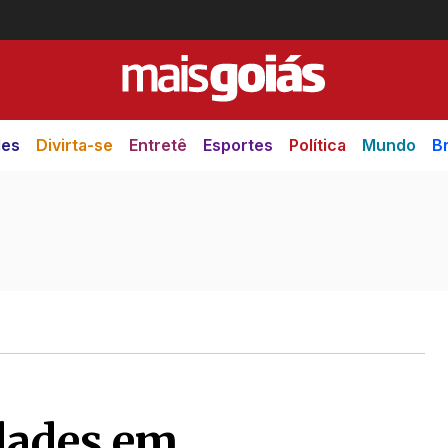
des
Divirta-se
Entretê
Esportes
Política
Mundo
Br
dades em