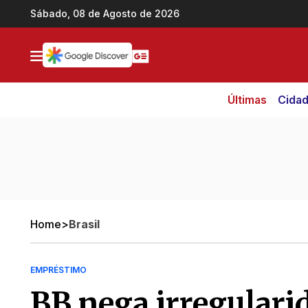
Ir direto pro conteúdo
Sábado, 08 de Agosto de 2026
Últimas
Cida
Home
>
Brasil
EMPRÉSTIMO
BB nega irregulari