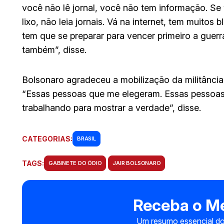
você não lê jornal, você não tem informação. Se
lixo, não leia jornais. Vá na internet, tem muito
tem que se preparar para vencer primeiro a guer
também”, disse.
Bolsonaro agradeceu a mobilização da militância 
“Essas pessoas que me elegeram. Essas pessoa
trabalhando para mostrar a verdade”, disse.
CATEGORIAS:
BRASIL
TAGS:
GABINETE DO ÓDIO
JAIR BOLSONARO
Receba o Me
Um resumo essencial do