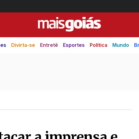
des
Divirta-se
Entretê
Esportes
Política
Mundo
Br
tacar a imprensa e