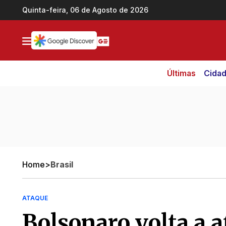
Ir direto pro conteúdo
Quinta-feira, 06 de Agosto de 2026
Últimas
Cida
Home
>
Brasil
ATAQUE
Bolsonaro volta a a