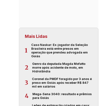
Mais Lidas
Caso Naskar: Ex-jogador da Seleção
Brasileira está entre presos em
1
operação que prendeu advogada em
Goiás
Genro da deputada Magda Mofatto
2
morre após acidente de moto, em
Hidrolândia
Coronel da PMDF foragido por 3 anos é
3
preso em Goiás após receber R$ 847
mil em salários
Mega-Sena 3040: resultado e prêmios
4
para Goiás
Leões de estimação criados em casa: