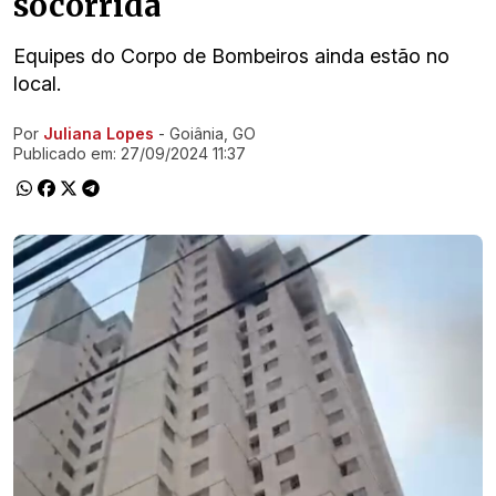
socorrida
Equipes do Corpo de Bombeiros ainda estão no
local.
Por
Juliana Lopes
- Goiânia, GO
Ir direto pra matéria
Publicado em:
27/09/2024 11:37