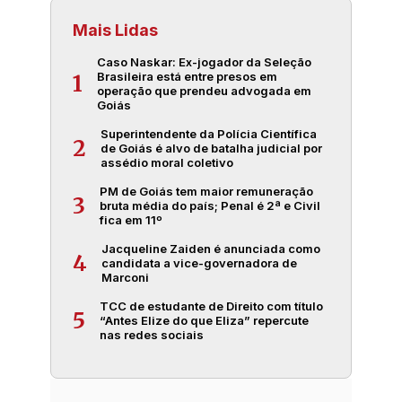
Mais Lidas
Caso Naskar: Ex-jogador da Seleção
Brasileira está entre presos em
1
operação que prendeu advogada em
Goiás
Superintendente da Polícia Científica
2
de Goiás é alvo de batalha judicial por
assédio moral coletivo
PM de Goiás tem maior remuneração
3
bruta média do país; Penal é 2ª e Civil
fica em 11º
Jacqueline Zaiden é anunciada como
4
candidata a vice-governadora de
Marconi
TCC de estudante de Direito com título
5
“Antes Elize do que Eliza” repercute
nas redes sociais