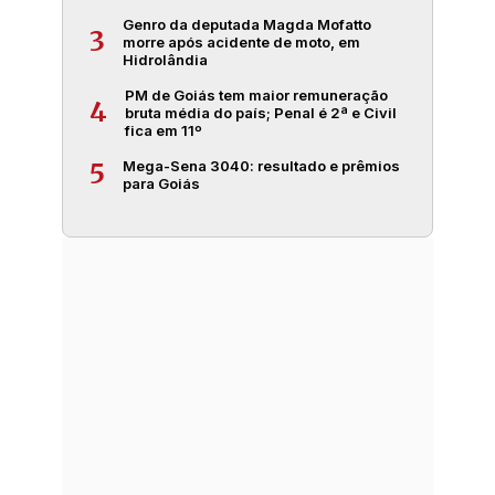
Genro da deputada Magda Mofatto
3
morre após acidente de moto, em
Hidrolândia
PM de Goiás tem maior remuneração
4
bruta média do país; Penal é 2ª e Civil
fica em 11º
Mega-Sena 3040: resultado e prêmios
5
para Goiás