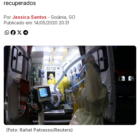
recuperados
Por
Jessica Santos
- Goiânia, GO
Ir direto pra matéria
Publicado em:
14/05/2020 20:31
(Foto: Rahel Patrasso/Reuters)