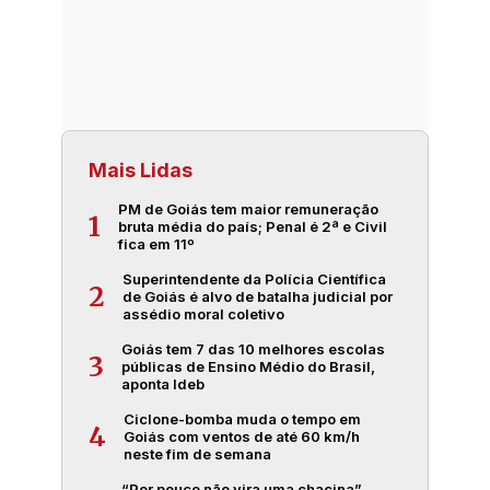
Mais Lidas
PM de Goiás tem maior remuneração
1
bruta média do país; Penal é 2ª e Civil
fica em 11º
Superintendente da Polícia Científica
2
de Goiás é alvo de batalha judicial por
assédio moral coletivo
Goiás tem 7 das 10 melhores escolas
3
públicas de Ensino Médio do Brasil,
aponta Ideb
Ciclone-bomba muda o tempo em
4
Goiás com ventos de até 60 km/h
neste fim de semana
“Por pouco não vira uma chacina”,