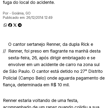
fuga do local do acidente.
Por
- Goiânia, GO
Ir direto pra matéria
Publicado em:
26/12/2014 12:49
O cantor sertanejo Renner, da dupla Rick e
//
Renner, foi preso em flagrante na manhã desta
sexta-feira, 26, após dirigir embriagado e se
envolver em um acidente de carro na zona sul
de São Paulo. O cantor está detido no 27° Distrito
Policial (Campo Belo) onde aguarda pagamento de
fiança, determinada em R$ 10 mil.
Renner estaria voltando de uma festa,
acompanhado de um rapaz quando colidiu a sua