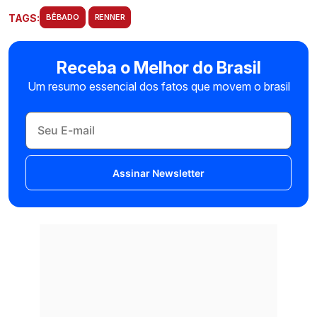
TAGS:
BÊBADO
RENNER
Receba o Melhor do Brasil
Um resumo essencial dos fatos que movem o brasil
Assinar Newsletter