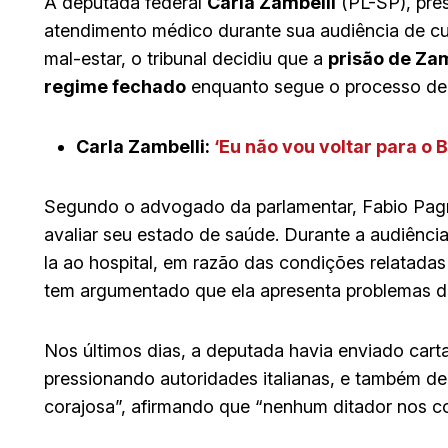
A deputada federal
Carla Zambelli
(PL-SP), pres
atendimento médico durante sua audiência de c
mal-estar, o tribunal decidiu que a
prisão de Zam
regime fechado
enquanto segue o processo de e
Carla Zambelli:
‘Eu não vou voltar para o 
Segundo o advogado da parlamentar, Fabio Pagn
avaliar seu estado de saúde. Durante a audiênc
la ao hospital, em razão das condições relatadas
tem argumentado que ela apresenta problemas de 
Nos últimos dias, a deputada havia enviado cartas
pressionando autoridades italianas, e também de
corajosa”, afirmando que “nenhum ditador nos co