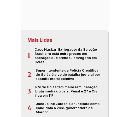
Mais Lidas
Caso Naskar: Ex-jogador da Seleção
Brasileira está entre presos em
1
operação que prendeu advogada em
Goiás
Superintendente da Polícia Científica
2
de Goiás é alvo de batalha judicial por
assédio moral coletivo
PM de Goiás tem maior remuneração
3
bruta média do país; Penal é 2ª e Civil
fica em 11º
Jacqueline Zaiden é anunciada como
4
candidata a vice-governadora de
Marconi