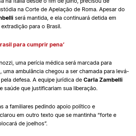
a na Itália desde o fim de julho, precisou de
ustódia na Corte de Apelação de Roma. Apesar do
belli
será mantida, e ela continuará detida em
xtradição para o Brasil.
Brasil para cumprir pena’
ozzi, uma perícia médica será marcada para
ia, uma ambulância chegou a ser chamada para levá-
 pela defesa. A equipe jurídica de
Carla Zambelli
saúde que justificariam sua liberação.
 a familiares pedindo apoio político e
clarou em outro texto que se mantinha “forte e
locará de joelhos”.