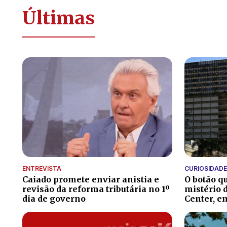
Últimas
ENTREVISTA
CURIOSIDADE
Caiado promete enviar anistia e
O botão qu
revisão da reforma tributária no 1º
mistério 
dia de governo
Center, e