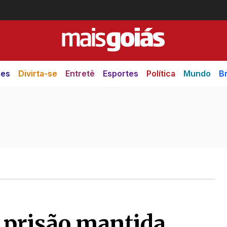
des
Divirta-se
Entretê
Esportes
Política
Mundo
Br
 prisão mantida