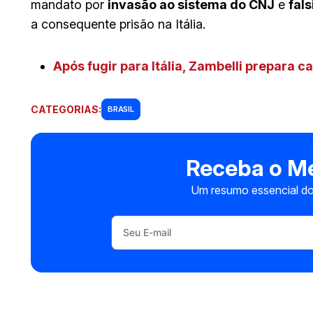
mandato por
invasão ao sistema do CNJ
e
fal
a consequente prisão na Itália.
Após fugir para Itália, Zambelli prepara 
CATEGORIAS:
BRASIL
Receba o Me
Um resumo essencial do