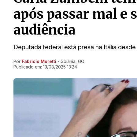
após passar mal e 
audiência
Deputada federal está presa na Itália desde 
Por
Fabricio Moretti
- Goiânia, GO
Ir direto pra matéria
Publicado em:
13/08/2025 13:24