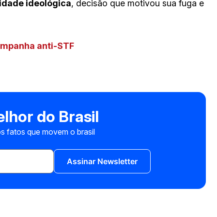
sidade ideológica
, decisão que motivou sua fuga e
campanha anti-STF
lhor do Brasil
s fatos que movem o brasil
Assinar Newsletter