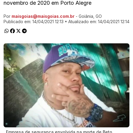
novembro de 2020 em Porto Alegre
Por
maisgoias@maisgoias.com.br
- Goiânia, GO
Ir direto pra matéria
Publicado em:
14/04/2021 12:13
• Atualizado em:
14/04/2021 12:14
Empresa de segurança envolvida na morte de Beto