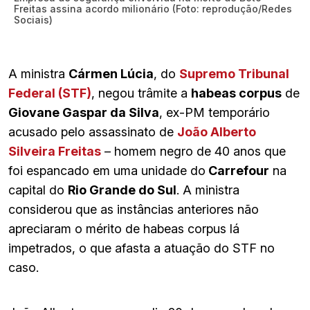
Freitas assina acordo milionário (Foto: reprodução/Redes
Sociais)
A ministra
Cármen Lúcia
, do
Supremo Tribunal
Federal (STF)
, negou trâmite a
habeas corpus
de
Giovane Gaspar da Silva
, ex-PM temporário
acusado pelo assassinato de
João Alberto
Silveira Freitas
– homem negro de 40 anos que
foi espancado em uma unidade do
Carrefour
na
capital do
Rio Grande do Sul
. A ministra
considerou que as instâncias anteriores não
apreciaram o mérito de habeas corpus lá
impetrados, o que afasta a atuação do STF no
caso.