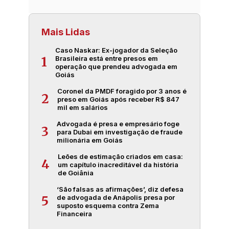
Mais Lidas
Caso Naskar: Ex-jogador da Seleção
Brasileira está entre presos em
1
operação que prendeu advogada em
Goiás
Coronel da PMDF foragido por 3 anos é
2
preso em Goiás após receber R$ 847
mil em salários
Advogada é presa e empresário foge
3
para Dubai em investigação de fraude
milionária em Goiás
Leões de estimação criados em casa:
4
um capítulo inacreditável da história
de Goiânia
‘São falsas as afirmações’, diz defesa
de advogada de Anápolis presa por
5
suposto esquema contra Zema
Financeira