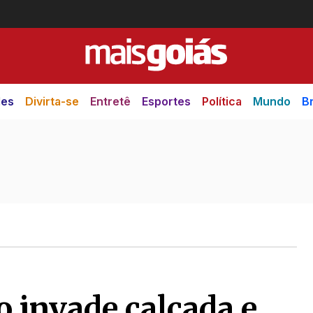
des
Divirta-se
Entretê
Esportes
Política
Mundo
Br
 invade calçada e