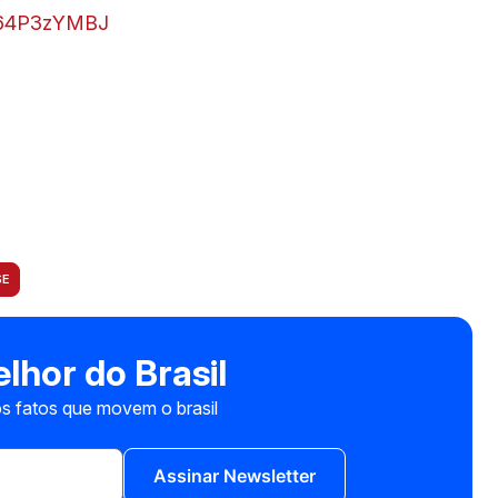
/w64P3zYMBJ
SE
lhor do Brasil
s fatos que movem o brasil
Assinar Newsletter