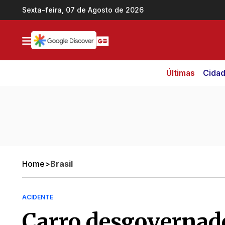
Ir direto pro conteúdo
Sexta-feira, 07 de Agosto de 2026
Últimas
Cida
Home
>
Brasil
ACIDENTE
Carro desgovernado