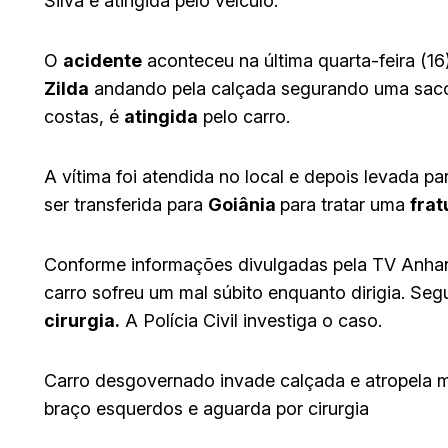
Silva é atingida pelo veículo.
O
acidente
aconteceu na última quarta-feira (16
Zilda
andando pela calçada segurando uma sacol
costas, é
atingida
pelo carro.
A vítima foi atendida no local e depois levada pa
ser transferida para
Goiânia
para tratar uma
frat
Conforme informações divulgadas pela TV Anhang
carro sofreu um mal súbito enquanto dirigia. Se
cirurgia.
A Polícia Civil investiga o caso.
Carro desgovernado invade calçada e atropela mu
braço esquerdos e aguarda por cirurgia