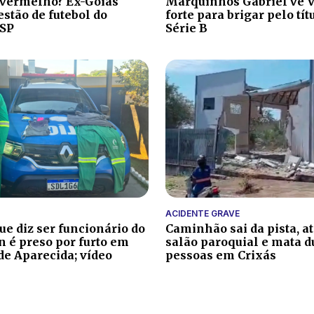
 vermelho? Ex-Goiás
Marquinhos Gabriel vê V
stão de futebol do
forte para brigar pelo tít
-SP
Série B
ACIDENTE GRAVE
 diz ser funcionário do
Caminhão sai da pista, a
 é preso por furto em
salão paroquial e mata d
de Aparecida; vídeo
pessoas em Crixás