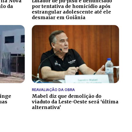
ila Nova
Lutador de jiu-jitsu é denunciado
ulo da
por tentativa de homicídio após
estrangular adolescente até ele
desmaiar em Goiânia
REAVALIAÇÃO DA OBRA
tinge
Mabel diz que demolição do
uas
viaduto da Leste-Oeste será ‘última
alternativa’