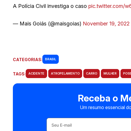
A Polícia Civil investiga o caso
pic.twitter.com
— Mais Goiás (@maisgoias)
November 19, 2022
CATEGORIAS:
BRASIL
TAGS:
ACIDENTE
ATROPELAMENTO
CARRO
MULHER
POS
Receba o Me
Um resumo essencial do