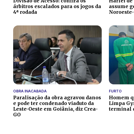
Divisão de Acesso: confira os
Harlei de
árbitros escalados para os jogos da
assume ge
4ª rodada
Noroeste
OBRA INACABADA
FURTO
Paralisação da obra agravou danos
Homem que
e pode ter condenado viaduto da
Limpa Gyn
Leste-Oeste em Goiânia, diz Crea-
terminal 
GO