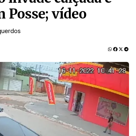
m Posse; vídeo
squerdos