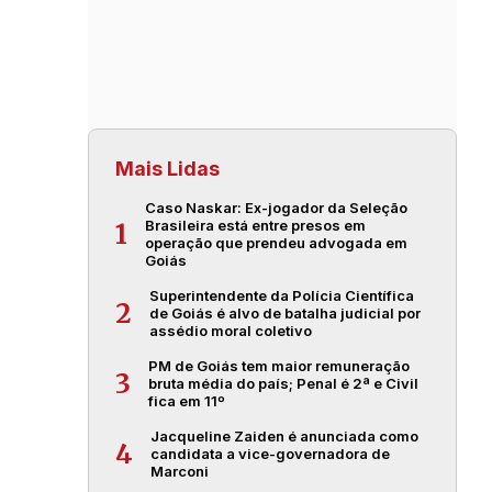
Mais Lidas
Caso Naskar: Ex-jogador da Seleção
Brasileira está entre presos em
1
operação que prendeu advogada em
Goiás
Superintendente da Polícia Científica
2
de Goiás é alvo de batalha judicial por
assédio moral coletivo
PM de Goiás tem maior remuneração
3
bruta média do país; Penal é 2ª e Civil
fica em 11º
Jacqueline Zaiden é anunciada como
4
candidata a vice-governadora de
Marconi