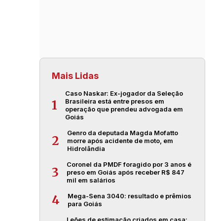
Mais Lidas
Caso Naskar: Ex-jogador da Seleção
Brasileira está entre presos em
1
operação que prendeu advogada em
Goiás
Genro da deputada Magda Mofatto
2
morre após acidente de moto, em
Hidrolândia
Coronel da PMDF foragido por 3 anos é
3
preso em Goiás após receber R$ 847
mil em salários
Mega-Sena 3040: resultado e prêmios
4
para Goiás
Leões de estimação criados em casa: