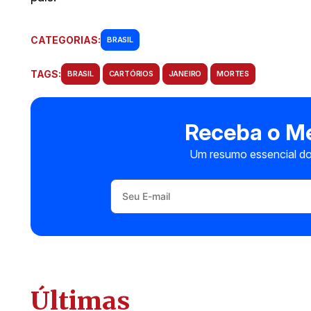
CATEGORIAS:
BRASIL
TAGS:
BRASIL
CARTÓRIOS
JANEIRO
MORTES
Receba o Me
Um resumo essencial do
Últimas