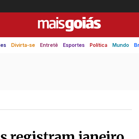
des
Divirta-se
Entretê
Esportes
Política
Mundo
Br
os registram janeiro