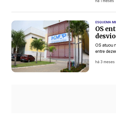
há 1 meses
ESQUEMA MI
OS ent
desvio
OS atuou n
entre deze
há 3 meses