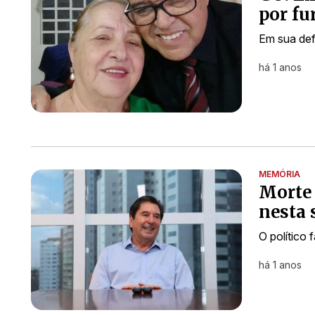
por fu
Em sua def
há 1 anos
MEMÓRIA
Morte 
nesta 
O político
há 1 anos