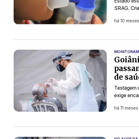
Estado est
SRAG. Cria
há 10 mese
MONITORAM
Goiâni
passam
de saúd
Testagem d
exige enc
há 11 meses
NO AUGE DA