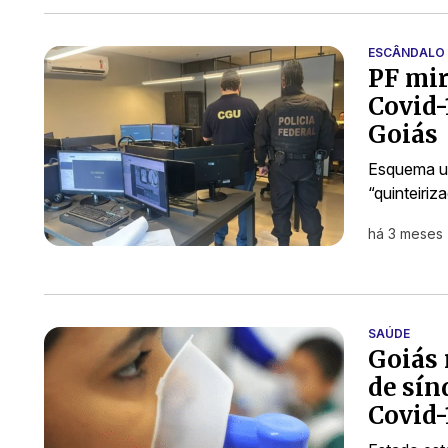
ESCÂNDALO 
PF mir
Covid-
Goiás
Esquema ut
“quinteiriz
há 3 meses
SAÚDE
Goiás 
de sín
Covid