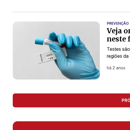
PREVENÇÃO 
Veja o
neste 
Testes são 
regiões da
há 2 anos
PR