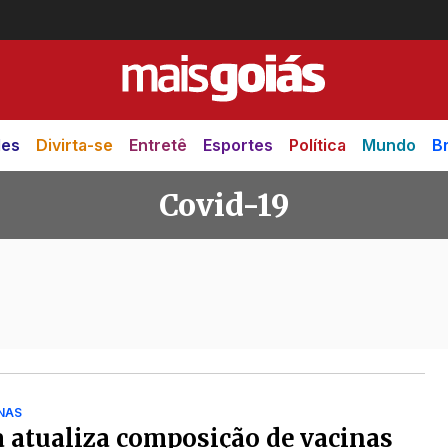
des
Divirta-se
Entretê
Esportes
Política
Mundo
Br
Covid-19
NAS
 atualiza composição de vacinas