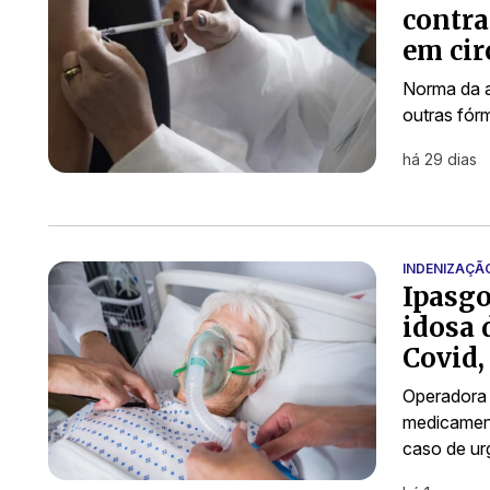
contra
em cir
Norma da a
outras fór
há 29 dias
INDENIZAÇÃ
Ipasgo
idosa 
Covid,
Operadora 
medicament
caso de ur