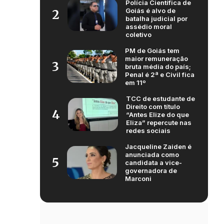
Polícia Científica de
Goiás é alvo de
2
batalha judicial por
assédio moral
coletivo
PM de Goiás tem
maior remuneração
3
bruta média do país;
Penal é 2ª e Civil fica
em 11º
TCC de estudante de
Direito com título
4
“Antes Elize do que
Eliza” repercute nas
redes sociais
Jacqueline Zaiden é
anunciada como
5
candidata a vice-
governadora de
Marconi