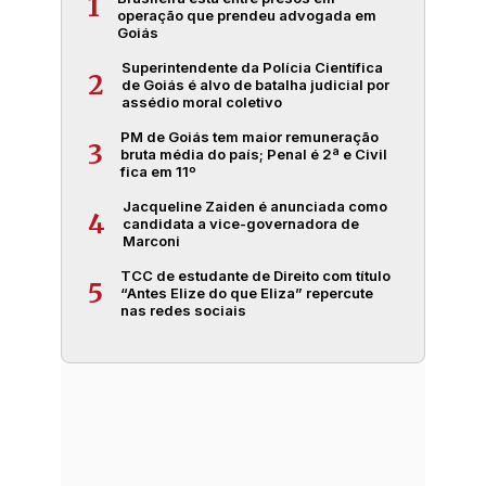
1
operação que prendeu advogada em
Goiás
Superintendente da Polícia Científica
2
de Goiás é alvo de batalha judicial por
assédio moral coletivo
PM de Goiás tem maior remuneração
3
bruta média do país; Penal é 2ª e Civil
fica em 11º
Jacqueline Zaiden é anunciada como
4
candidata a vice-governadora de
Marconi
TCC de estudante de Direito com título
5
“Antes Elize do que Eliza” repercute
nas redes sociais