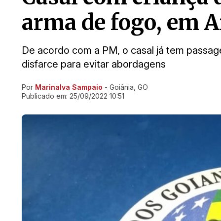
arma de fogo, em A
De acordo com a PM, o casal já tem passag
disfarce para evitar abordagens
Por
Marinalva Sampaio
- Goiânia, GO
Ir direto pra matéria
Publicado em:
25/09/2022 10:51