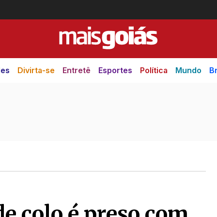
des
Divirta-se
Entretê
Esportes
Política
Mundo
Br
de colo é preso com