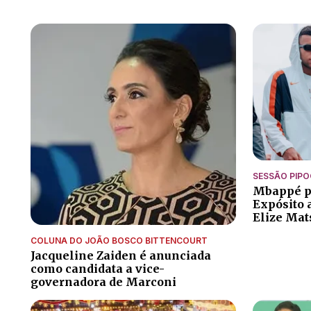
SESSÃO PIP
Mbappé po
Expósito 
Elize Ma
COLUNA DO JOÃO BOSCO BITTENCOURT
Jacqueline Zaiden é anunciada
como candidata a vice-
governadora de Marconi