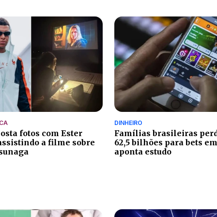
OCA
DINHEIRO
sta fotos com Ester
Famílias brasileiras pe
assistindo a filme sobre
62,5 bilhões para bets em
tsunaga
aponta estudo