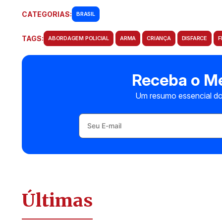
CATEGORIAS:
BRASIL
TAGS:
ABORDAGEM POLICIAL
ARMA
CRIANÇA
DISFARCE
F
Receba o Me
Um resumo essencial do
Últimas