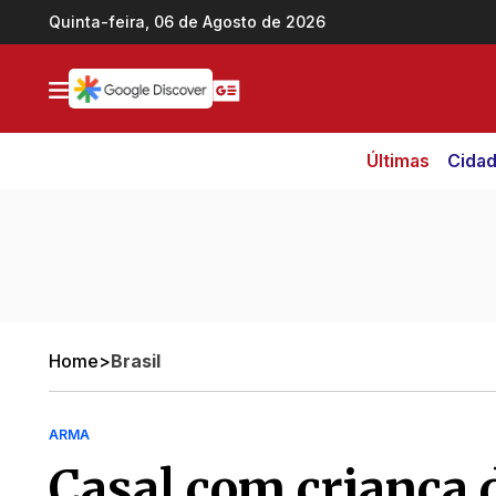
Ir direto pro conteúdo
Quinta-feira, 06 de Agosto de 2026
Últimas
Cida
Home
>
Brasil
ARMA
Casal com criança 