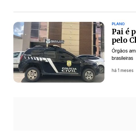
PLANO
Pai é 
pelo C
Órgãos ame
brasileiras
há 1 meses