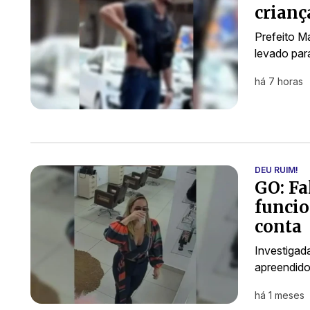
crianç
Prefeito Má
levado par
há 7 horas
DEU RUIM!
GO: Fa
funcio
conta
Investigada
apreendid
há 1 meses