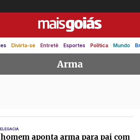
des
Divirta-se
Entretê
Esportes
Política
Mundo
Br
Arma
DELEGACIA
: homem aponta arma para pai com