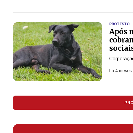
PROTESTO
Após m
cobram
sociai
Corporação
há 4 meses
PR