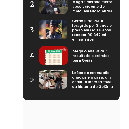
Magda Mofatto morre
2
após acidente de
moto, em Hidrolândia
Coronel da PMDF
foragido por 3 anos é
3
preso em Goiás após
receber R$ 847 mil
em salários
Mega-Sena 3040:
4
resultado e prêmios
para Goiás
Leões de estimação
criados em casa: um
5
capítulo inacreditável
da história de Goiânia