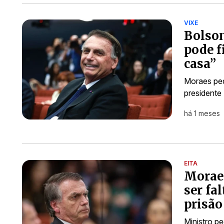
VIXE
Bolson
pode f
casa”
Moraes ped
presidente
há 1 meses
EITA
Moraes
ser fa
prisão
Ministro p