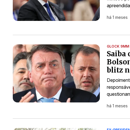
apreendida
há 1 meses
GLOCK 9MM
Saiba 
Bolso
blitz 
Depoimento
responsáve
questionam
há 1 meses
EX-PRESIDE