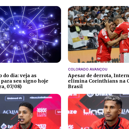
COLORADO AVANÇOU
 do dia: veja as
Apesar de derrota, Inter
 para seu signo hoje
elimina Corinthians na 
ra, 07/08)
Brasil