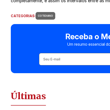
completamente, e assim os intervalos entre as 
CATEGORIAS:
COTIDIANO
Receba o Me
Um resumo essencial do
Últimas