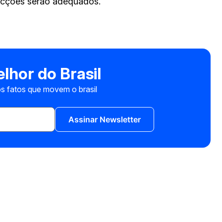
micções serão adequados.
lhor do Brasil
s fatos que movem o brasil
Assinar Newsletter