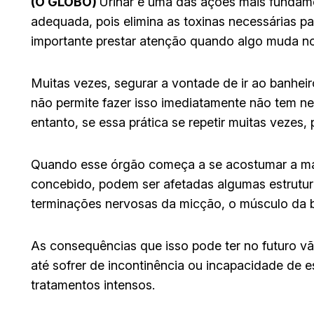
(O GLOBO)
Urinar é uma das ações mais fundam
adequada, pois elimina as toxinas necessárias par
importante prestar atenção quando algo muda no 
Muitas vezes, segurar a vontade de ir ao banhei
não permite fazer isso imediatamente não tem ne
entanto, se essa prática se repetir muitas vezes
Quando esse órgão começa a se acostumar a man
concebido, podem ser afetadas algumas estrutura
terminações nervosas da micção, o músculo da b
As consequências que isso pode ter no futuro vão
até sofrer de incontinência ou incapacidade de 
tratamentos intensos.