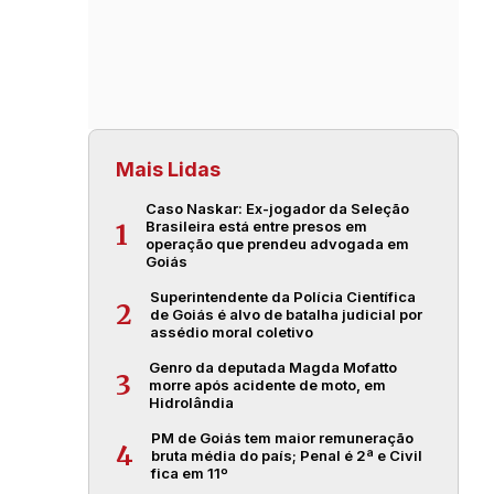
Mais Lidas
Caso Naskar: Ex-jogador da Seleção
Brasileira está entre presos em
1
operação que prendeu advogada em
Goiás
Superintendente da Polícia Científica
2
de Goiás é alvo de batalha judicial por
assédio moral coletivo
Genro da deputada Magda Mofatto
3
morre após acidente de moto, em
Hidrolândia
PM de Goiás tem maior remuneração
4
bruta média do país; Penal é 2ª e Civil
fica em 11º