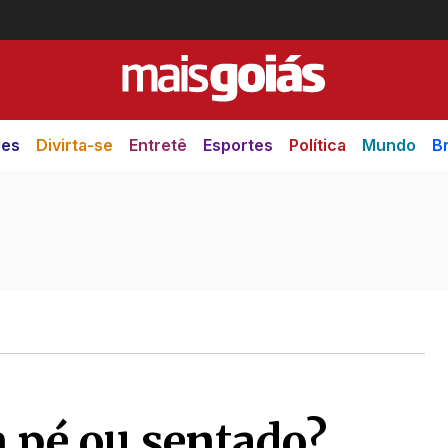
des
Divirta-se
Entretê
Esportes
Política
Mundo
Br
 pé ou sentado?