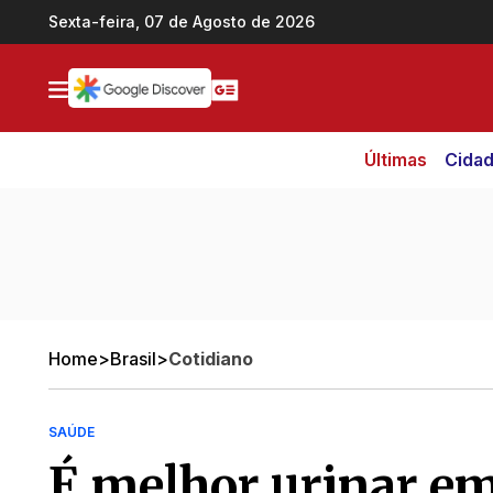
Ir direto pro conteúdo
Sexta-feira, 07 de Agosto de 2026
Últimas
Cida
Home
>
Brasil
>
Cotidiano
SAÚDE
É melhor urinar em