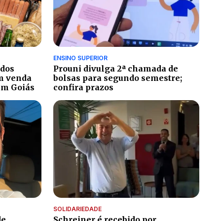
ENSINO SUPERIOR
ados
Prouni divulga 2ª chamada de
m venda
bolsas para segundo semestre;
em Goiás
confira prazos
SOLIDARIEDADE
de
Schreiner é recebido por