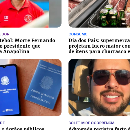
 DOR
CONSUMO
utebol: Morre Fernando
Dia dos Pais: supermerc
ex-presidente que
projetam lucro maior co
a Anapolina
de itens para churrasco 
DE
BOLETIM DE OCORRÊNCIA
e órgãos públicos
Advogada registra furto 