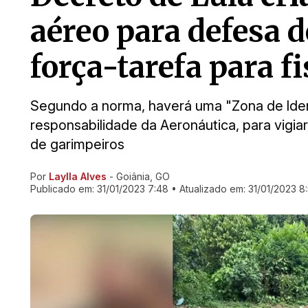
aéreo para defesa 
força-tarefa para f
Segundo a norma, haverá uma "Zona de lden
responsabilidade da Aeronáutica, para vigiar
de garimpeiros
Por
Laylla Alves
- Goiânia, GO
Ir direto pra matéria
Publicado em:
31/01/2023 7:48
• Atualizado em:
31/01/2023 8