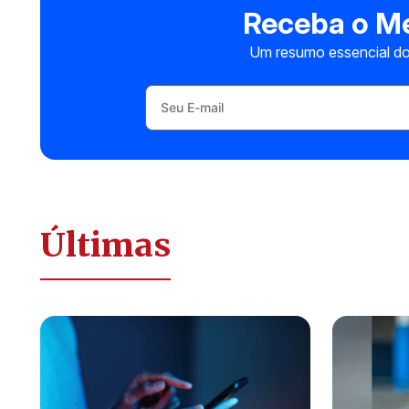
Receba o Me
Um resumo essencial do
Últimas