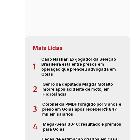
Mais Lidas
Caso Naskar: Ex-jogador da Seleção
Brasileira está entre presos em
1
operação que prendeu advogada em
Goiás
Genro da deputada Magda Mofatto
2
morre após acidente de moto, em
Hidrolândia
Coronel da PMDF foragido por 3 anos é
3
preso em Goiás após receber R$ 847
mil em salários
Mega-Sena 3040: resultado e prêmios
4
para Goiás
Leões de estimação criados em casa: