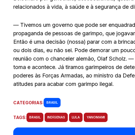
relacionados à vida, à saúde e à segurança de d
— Tivemos um governo que pode ser enquadrado
propaganda de pessoas de garimpo, que jogavam 
Então é uma decisão (nossa) parar com a brincad
ou dois dias, eu não sei. Pode demorar um pouco
reunião com o chanceler alemão, Olaf Scholz. — 
toma e acontece. Já tiramos garimpeiros de dete
poderes às Forças Armadas, ao ministro da Defe
atitudes para acabar com garimpo ilegal.
CATEGORIAS:
BRASIL
TAGS:
BRASIL
INDÍGENAS
LULA
YANOMAMI