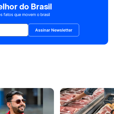
lhor do Brasil
s fatos que movem o brasil
Assinar Newsletter