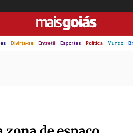
des
Divirta-se
Entretê
Esportes
Política
Mundo
Br
a zona de espaço