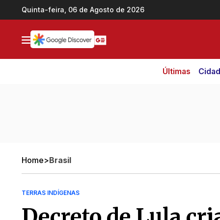
Ir direto pro conteúdo
Quinta-feira, 06 de Agosto de 2026
Últimas
Cida
Home
>
Brasil
TERRAS INDÍGENAS
Decreto de Lula cri