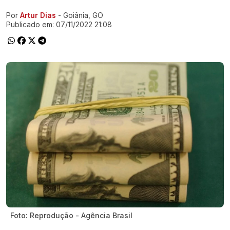
Por
Artur Dias
- Goiânia, GO
Ir direto pra matéria
Publicado em:
07/11/2022 21:08
Foto: Reprodução - Agência Brasil