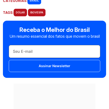
CATEGORIAS:
BRASIL
TAGS:
DÓLAR
IBOVESPA
Receba o Melhor do Brasil
Um resumo essencial dos fatos que movem o brasil
Assinar Newsletter