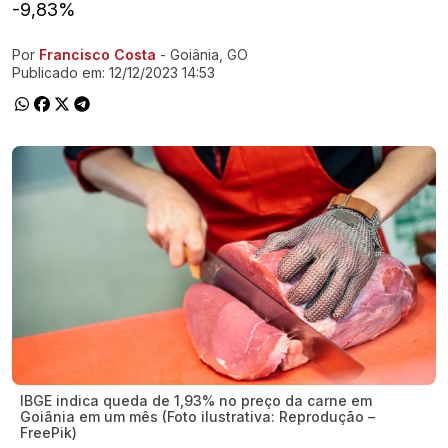
-9,83%
Por
Francisco Costa
- Goiânia, GO
Ir direto pra matéria
Publicado em:
12/12/2023 14:53
IBGE indica queda de 1,93% no preço da carne em
Goiânia em um mês (Foto ilustrativa: Reprodução –
FreePik)