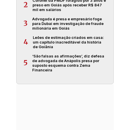
Coronel da PMDF foragido por 3 anos é
2
preso em Goiás após receber R$ 847
mil em salários
Advogada é presa e empresário foge
3
para Dubai em investigação de fraude
milionária em Goiás
Leões de estimação criados em casa:
4
um capítulo inacreditável da história
de Goiânia
‘São falsas as afirmações’, diz defesa
de advogada de Anápolis presa por
5
suposto esquema contra Zema
Financeira