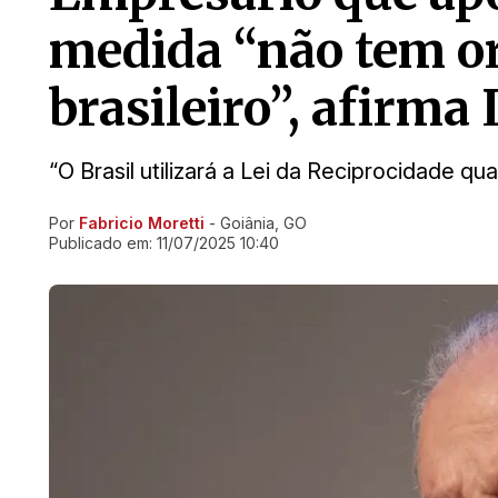
medida “não tem or
brasileiro”, afirma 
“O Brasil utilizará a Lei da Reciprocidade q
Por
Fabricio Moretti
- Goiânia, GO
Ir direto pra matéria
Publicado em:
11/07/2025 10:40