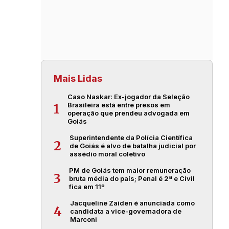
Mais Lidas
Caso Naskar: Ex-jogador da Seleção
Brasileira está entre presos em
1
operação que prendeu advogada em
Goiás
Superintendente da Polícia Científica
2
de Goiás é alvo de batalha judicial por
assédio moral coletivo
PM de Goiás tem maior remuneração
3
bruta média do país; Penal é 2ª e Civil
fica em 11º
Jacqueline Zaiden é anunciada como
4
candidata a vice-governadora de
Marconi