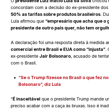
O
presidente Luiz Inácio Lula da Silva
criticou 
concordam com a decisão do ex-presidente dos
50% as tarifas sobre produtos brasileiros
. Du
Lula afirmou que
“empresário que acha que o g
presidente de outro país quer, não tem orgulh
A declaração foi uma resposta direta à medida a
comercial entre Brasil e EUA como “injusta”
.
ex-presidente
Jair Bolsonaro
, acusado de tentat
com o Brasil.
“Se o Trump fizesse no Brasil o que fez n
Bolsonaro”, diz Lula
“
É inaceitável
que o presidente Trump mande um
preciso acabar com a caça às bruxas. Isso é inadm