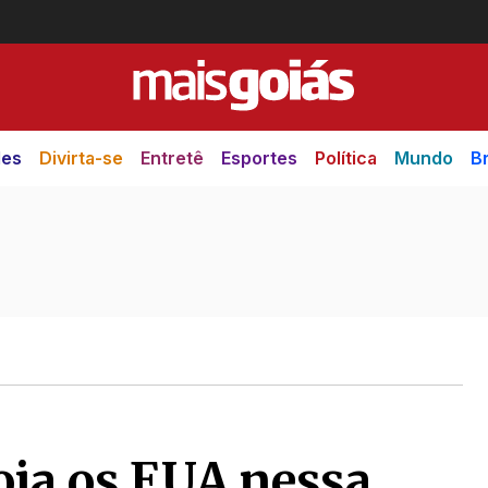
des
Divirta-se
Entretê
Esportes
Política
Mundo
Br
oia os EUA nessa