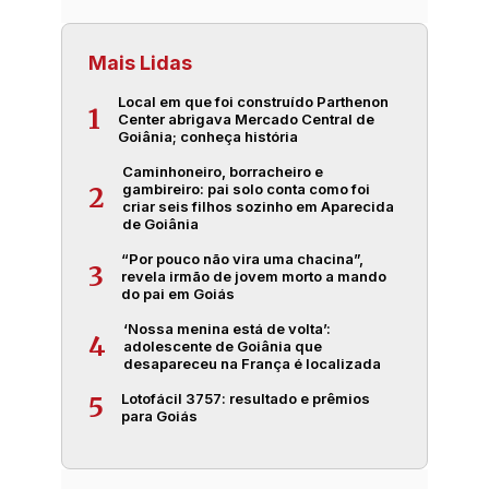
Mais Lidas
Local em que foi construído Parthenon
1
Center abrigava Mercado Central de
Goiânia; conheça história
Caminhoneiro, borracheiro e
gambireiro: pai solo conta como foi
2
criar seis filhos sozinho em Aparecida
de Goiânia
“Por pouco não vira uma chacina”,
3
revela irmão de jovem morto a mando
do pai em Goiás
‘Nossa menina está de volta’:
4
adolescente de Goiânia que
desapareceu na França é localizada
Lotofácil 3757: resultado e prêmios
5
para Goiás