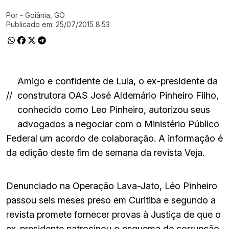
Por
- Goiânia, GO
Ir direto pra matéria
Publicado em:
25/07/2015 8:53
Amigo e confidente de Lula, o ex-presidente da
//
construtora OAS José Aldemário Pinheiro Filho,
conhecido como Leo Pinheiro, autorizou seus
advogados a negociar com o Ministério Público
Federal um acordo de colaboração. A informação é
da edição deste fim de semana da revista Veja.
Denunciado na Operação Lava-Jato, Léo Pinheiro
passou seis meses preso em Curitiba e segundo a
revista promete fornecer provas à Justiça de que o
ex-presidente patrocinou o esquema de corrupção